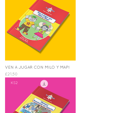
VEN A JUGAR CON MILO Y MAPI
Price
£21.50
KS2