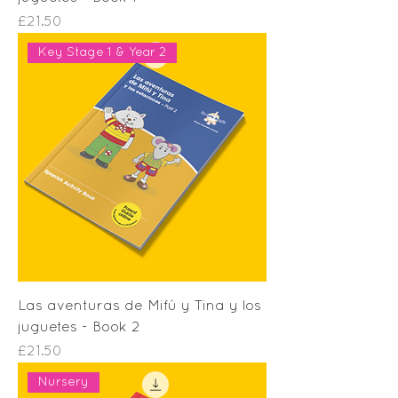
Price
£21.50
Key Stage 1 & Year 2
Las aventuras de Mifú y Tina y los
juguetes - Book 2
Price
£21.50
Nursery