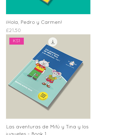
¡Hola, Pedro y Carmen!
Price
£21.50
KS1
Las aventuras de Mifú y Tina y los
juguetes - Book 1