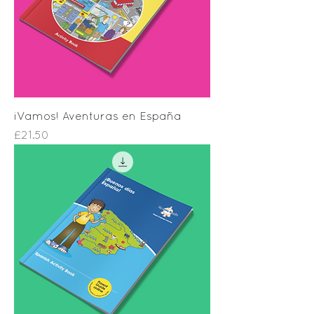
iVamos! Aventuras en España
Price
£21.50