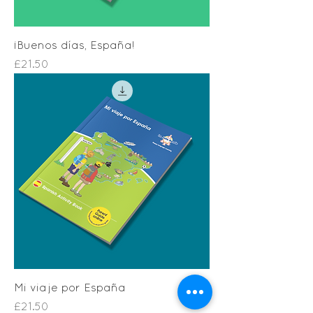
¡Buenos días, España!
Price
£21.50
Mi viaje por España
Price
£21.50